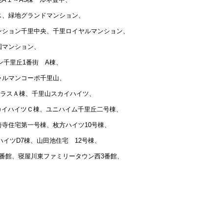
ス、緑地グランドマンション、
ンション千里中央、千里ロイヤルマンション、
園マンション、
ン千里丘1番街 A棟、
ャルマンコーポ千里山、
ポラスＡ棟、千里山スカイハイツ、
スカイハイツＣ棟、ユニハイム千里丘二号棟、
寺住宅第一号棟、枚方ハイツ10号棟、
イツD7棟、山田池住宅 12号棟、
番館、寝屋川東ファミリータウン西3番館、