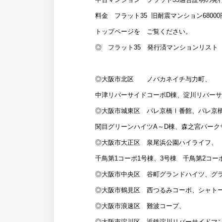
料金 フラット35 旧耐震マンション6800
トップページを ご覧ください。
◎ フラット35 発行済マンションリスト
◎大阪市北区 ノバカネイチ与力町、
中津リバーサイドコーポD棟、淀川リバーサ
◎大阪市城東区 パレ京橋Ⅰ番館、パレ京
関目グリーンハイツA～D棟、森之宮パーク
◎大阪市大正区 泉尾浜公園ハイライフ、
千鳥第1コーポ1号棟、3号棟 千鳥第2コー
◎大阪市中央区 谷町グランドハイツ、グ
◎大阪市鶴見区 西つるみコーポ、シャト
◎大阪市浪速区 難波コープ、
◎大阪市淀川区 近鉄淀川リバーサイドマ