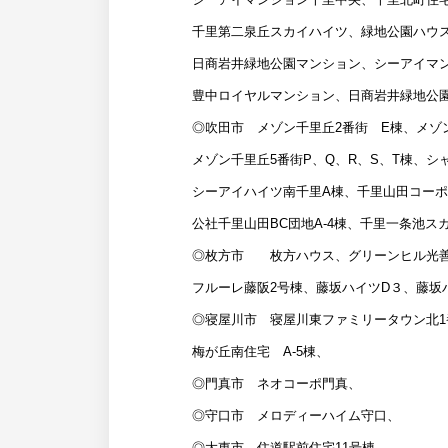
千里第二泉丘スカイハイツ、緑地公園ハウ
日商岩井緑地公園マンション、シーアイマ
豊中ロイヤルマンション、日商岩井緑地公
◎吹田市 メゾン千里丘2番街 E棟、メゾ
メゾン千里丘5番街P、Q、R、S、T棟、シ
シーアイハイツ南千里A棟、千里山田コー
公社千里山田BC団地A-4棟、千里一条池
◎枚方市 枚方ハウス、グリーンヒル光善
フルーレ藤阪2号棟、藤坂ハイツD３、藤坂ハ
◎寝屋川市 寝屋川東ファミリータウン北1
梅が丘南住宅 A-5棟、
◎門真市 ネオコーポ門真、
◎守口市 メロディーハイム守口、
◎大東市 住道駅前住宅11号棟、