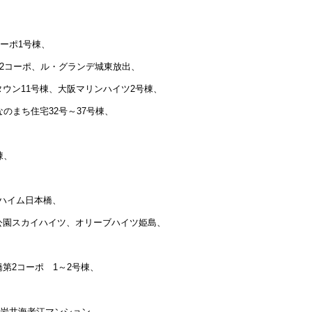
ーポ1号棟、
第2コーポ、ル・グランデ城東放出、
ウン11号棟、大阪マリンハイツ2号棟、
のまち住宅32号～37号棟、
棟、
ハイム日本橋、
公園スカイハイツ、オリーブハイツ姫島、
第2コーポ 1～2号棟、
商岩井海老江マンション、