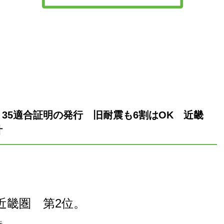
35適合証明の発行 旧耐震も6割はOK 近畿
計
近畿圏 第2位。
行。