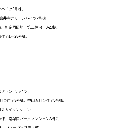
ハイツ2号棟、
藤井寺グリーンハイツ2号棟、
、新金岡団地 第二住宅 3-20棟、
住宅1～28号棟、
影グランドハイツ、
月台住宅3号棟、中山五月台住宅9号棟、
口スカイマンション、
棟、南塚口パークマンションA棟2、
号棟、ヴィーヴル武庫之荘、