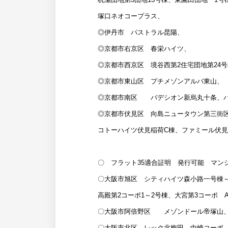
塚口ネオコープラス、
◎伊丹市 パストラル昆陽、
◎京都市右京区 春栄ハイツ、
◎京都市西京区 境谷西第2住宅団地第24
◎京都市東山区 プチメゾンアルバ東山、
◎京都市南区 パデシオン新烏丸十条、
◎京都市伏見区 向島ニュータウン第三街
コトーハイツ伏見稲荷C棟、ファミール伏見
〇 フラット35適合証明 発行可能 マン
〇大阪市旭区 シティハイツ森小路一号棟
高殿第2コーポ1～2号棟、大宮第3コーポ 
〇大阪市阿倍野区 メゾンドール帝塚山
〇大阪市北区 レック北梅田、中崎コーポ