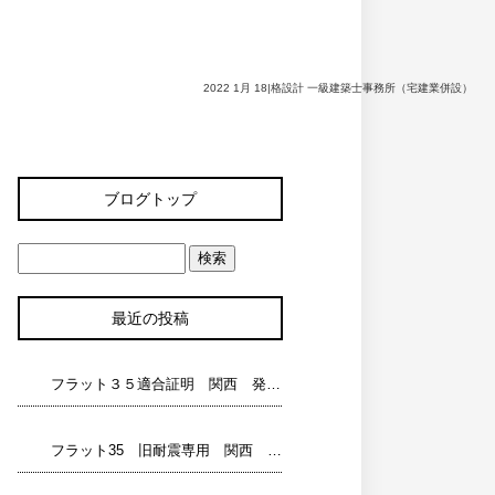
2022 1月 18|格設計 一級建築士事務所（宅建業併設）
ブログトップ
最近の投稿
フラット３５適合証明 関西 発行マンション523件（旧耐震220件）発行済◎ 発行可能〇 リスト
フラット35 旧耐震専用 関西 発行済◎220件 発行可能〇2708件 マンションリスト