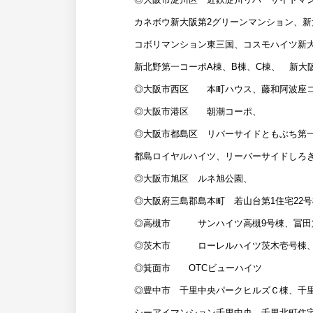
カネボウ新大阪第2グリーンマンション、新
コボリマンション東三国、コスモハイツ新
新北野第一コーポA棟、B棟、C棟、 新大
◎大阪市西区 本町ハウス、藤和阿波座
◎大阪市港区 朝潮コーポ、
◎大阪市都島区 リバーサイドともぶち第一 
都島ロイヤルハイツ、リーバーサイドしろき
◎大阪市旭区 ルネ旭公園、
◎大阪府三島郡島本町 若山台第1住宅22号
◎高槻市 サンハイツ高槻9号棟、冨田第
◎茨木市 ローレルハイツ茨木壱号棟、
◎箕面市 OTCビューハイツ
◎豊中市 千里中央パークヒルズＣ棟、千
シーアイマンション千里中央、千里北町住宅