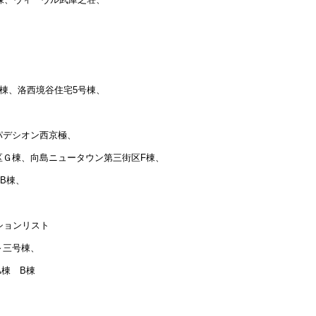
号棟、洛西境谷住宅5号棟、
パデシオン西京極、
区Ｇ棟、向島ニュータウン第三街区F棟、
B棟、
ションリスト
～三号棟、
A棟 B棟
、
、