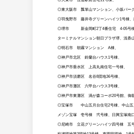
◎東大阪市 瓢箪山マンション、小坂パーク
◎羽曳野市 藤井寺グリーンハイツ1号棟、
◎堺市 新金岡町2丁4番住宅 4-05号棟
ターミナルマンション朝日プラザ堺、浅香山
◎明石市 朝霧マンション A棟、
◎神戸市北区 鈴蘭台ハウス1号棟、
◎神戸市垂水区 上高丸南住宅一号棟、
◎神戸市須磨区 名谷8団地36号棟、
◎神戸市灘区 六甲台ハウス3号棟、
◎神戸市東灘区 渦が森コーポ20号館、御
◎宝塚市 中山五月台住宅2号棟、中山五
メゾン宝塚 壱号棟 弐号棟、日興宝塚南
◎尼崎市 立花グリーンハイツ四号棟 五号
杭瀬団地第3団地13号棟、東園田団地 1