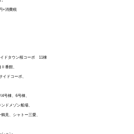
0円+消費税
イドタウン桜コーポ 11棟
橋Ⅱ番館、
サイドコーポ、
ポ4号棟、6号棟、
ランドメゾン船場、
ー鶴見、シャトー三愛、
ンション、