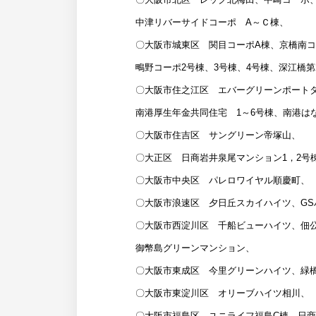
中津リバーサイドコーポ A～Ｃ棟、
〇大阪市城東区 関目コーポA棟、京橋南コ
鴫野コーポ2号棟、3号棟、4号棟、深江橋
〇大阪市住之江区 エバーグリーンポートタ
南港厚生年金共同住宅 1～6号棟、南港はな
〇大阪市住吉区 サングリーン帝塚山、
〇大正区 日商岩井泉尾マンション1，2号
〇大阪市中央区 パレロワイヤル順慶町、
〇大阪市浪速区 夕日丘スカイハイツ、GS
〇大阪市西淀川区 千船ビューハイツ、佃
御幣島グリーンマンション、
〇大阪市東成区 今里グリーンハイツ、緑橋
〇大阪市東淀川区 オリーブハイツ相川、
〇大阪市福島区 ユニライフ福島C棟、日